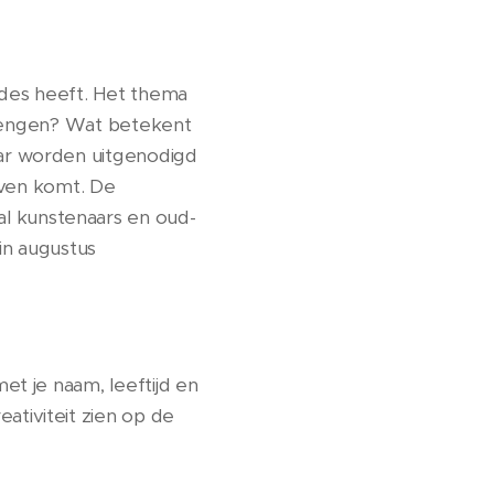
des heeft. Het thema
 brengen? Wat betekent
ar worden uitgenodigd
even komt. De
l kunstenaars en oud-
in augustus
t je naam, leeftijd en
eativiteit zien op de