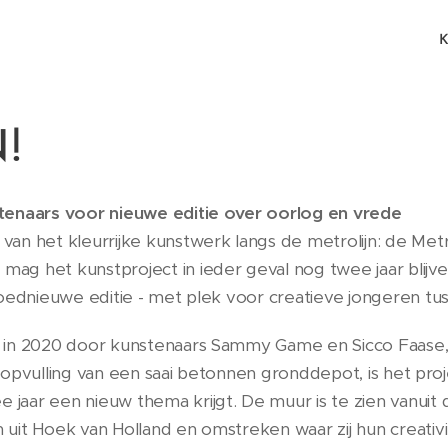
!
stenaars voor nieuwe editie over oorlog en vrede
an het kleurrijke kunstwerk langs de metrolijn: de Metro
g het kunstproject in ieder geval nog twee jaar blijven
oednieuwe editie - met plek voor creatieve jongeren tuss
 in 2020 door kunstenaars Sammy Game en Sicco Faase, 
ke opvulling van een saai betonnen gronddepot, is het pro
jaar een nieuw thema krijgt. De muur is te zien vanuit
uit Hoek van Holland en omstreken waar zij hun creativ