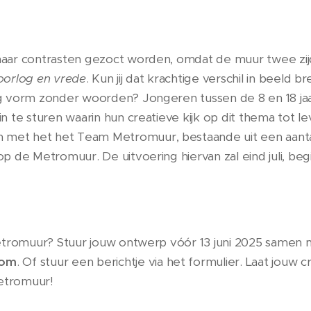
naar contrasten gezoct worden, omdat de muur twee zij
oorlog en vrede
. Kun jij dat krachtige verschil in beeld
og vorm zonder woorden? Jongeren tussen de 8 en 18 ja
n te sturen waarin hun creatieve kijk op dit thema tot l
met het het Team Metromuur, bestaande uit een aanta
p de Metromuur. De uitvoering hiervan zal eind juli, beg
etromuur? Stuur jouw ontwerp vóór 13 juni 2025 samen me
com
. Of stuur een berichtje via het formulier. Laat jouw cr
etromuur!