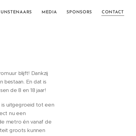
KUNSTENAARS
MEDIA
SPONSORS
CONTACT
muur blijft! Dankzij
 bestaan. En dat is
en de 8 en 18 jaar!
is uitgegroeid tot een
ject nu een
 de metro én vanaf de
iteit groots kunnen